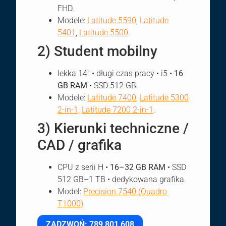
FHD.
Modele:
Latitude 5590
,
Latitude
5401
,
Latitude 5500
.
2) Student mobilny
lekka 14″ • długi czas pracy • i5 •
16
GB RAM
• SSD 512 GB.
Modele:
Latitude 7400
,
Latitude 5300
2-in-1
,
Latitude 7200 2-in-1
.
3) Kierunki techniczne /
CAD / grafika
CPU z serii H •
16–32 GB RAM
• SSD
512 GB–1 TB • dedykowana grafika.
Model:
Precision 7540 (Quadro
T1000)
.
ZADZWOŃ: 789 801 608