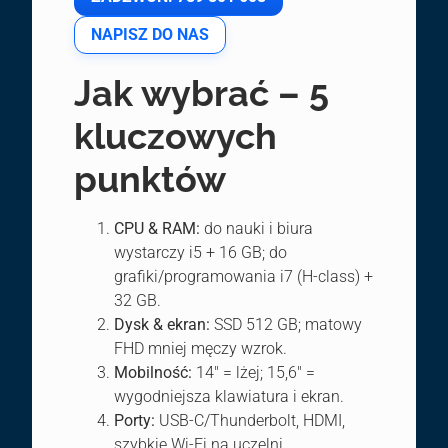
NAPISZ DO NAS
Jak wybrać – 5
kluczowych
punktów
CPU & RAM:
do nauki i biura
wystarczy i5 + 16 GB; do
grafiki/programowania i7 (H-class) +
32 GB.
Dysk & ekran:
SSD 512 GB; matowy
FHD mniej męczy wzrok.
Mobilność:
14″ = lżej; 15,6″ =
wygodniejsza klawiatura i ekran.
Porty:
USB-C/Thunderbolt, HDMI,
szybkie Wi-Fi na uczelni.