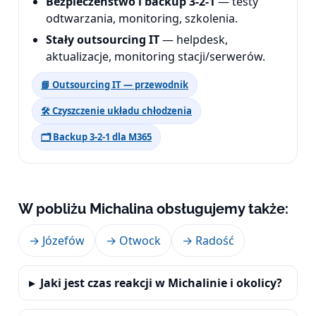
Bezpieczeństwo i backup 3-2-1
— testy
odtwarzania, monitoring, szkolenia.
Stały outsourcing IT
— helpdesk,
aktualizacje, monitoring stacji/serwerów.
📘 Outsourcing IT — przewodnik
🛠️ Czyszczenie układu chłodzenia
🗂️ Backup 3-2-1 dla M365
W pobliżu Michalina obsługujemy także:
→ Józefów
→ Otwock
→ Radość
Jaki jest czas reakcji w Michalinie i okolicy?