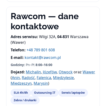
Rawcom — dane
kontaktowe
Adres serwisu:
Wilgi 32A,
04-831
Warszawa
(Wawer)
Telefon:
+48 789 801 608
E-mail:
kontakt@rawcom.pl
Godziny:
Pn–Pt
8:00–16:00
Dojazd:
Michalin
,
Józefów
,
Otwock
oraz
Wawer
(
Anin
,
Radość
,
Falenica
,
Międzylesie
,
Miedzeszyn
,
Marysin
)
SLA 4h/8h
Outsourcing IT
Serwis laptopów
Zebra / drukarki