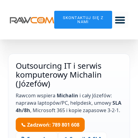
SKONTAKTUJ SIĘ Z
NAMI
SKLEP RA
Outsourcing IT i serwis
komputerowy Michalin
(Józefów)
Rawcom wspiera
Michalin
i cały Józefów:
naprawa laptopów/PC, helpdesk, umowy
SLA
4h/8h
, Microsoft 365 i kopie zapasowe 3-2-1.
📞 Zadzwoń: 789 801 608