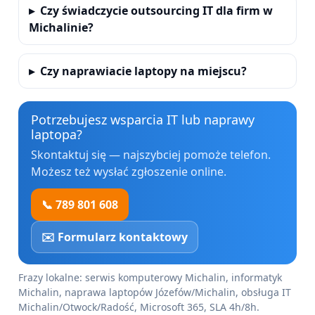
Czy świadczycie outsourcing IT dla firm w
Michalinie?
Czy naprawiacie laptopy na miejscu?
Potrzebujesz wsparcia IT lub naprawy
laptopa?
Skontaktuj się — najszybciej pomoże telefon.
Możesz też wysłać zgłoszenie online.
📞 789 801 608
✉️ Formularz kontaktowy
Frazy lokalne: serwis komputerowy Michalin, informatyk
Michalin, naprawa laptopów Józefów/Michalin, obsługa IT
Michalin/Otwock/Radość, Microsoft 365, SLA 4h/8h.